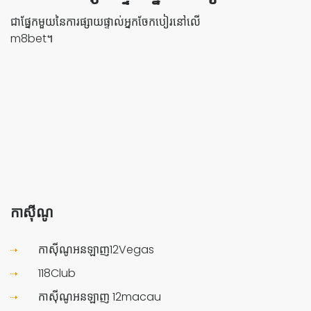
ជាផ្នែកមួយនៃការផ្សាយផ្ទាល់អ្នកចែកបៀរនៅលើ
m8bet។
កាស៊ីណូ
កាស៊ីណូអនឡាញ12Vegas
118Club
កាស៊ីណូអនឡាញ 12macau