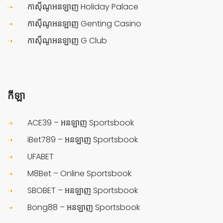
កាស៊ីណូអនឡាញ Holiday Palace
កាស៊ីណូអនឡាញ Genting Casino
កាស៊ីណូអនឡាញ G Club
កីឡា
ACE39 – អនឡាញ Sportsbook
iBet789 – អនឡាញ Sportsbook
UFABET
M8Bet – Online Sportsbook
SBOBET – អនឡាញ Sportsbook
Bong88 – អនឡាញ Sportsbook