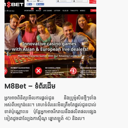
M8Bet – ទំព័រដើម
អ្នកអាចពិនិត្យមើលការផ្តល់ជូន និងប្រូម៉ូសិនថ្មីៗទាំង
អស់ពីអេក្រង់នេះ។ គេហទំព័រនេះមិនត្រឹមតែផ្តល់ជូនបាល់
ទាត់ប៉ុណ្ណោះទេ ប៉ុន្តែអ្នកអាចរីករាយនឹងផលិតផលផ្សេង
ទៀតដូចជាល្បែងកាស៊ីណូ ឆ្នោតឡូត៍ 4D និងល។