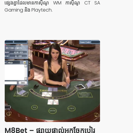
ផ្សេងគ្នាដែលមានកាស៊ីណូ WM កាស៊ីណូ CT SA
Gaming និង Playtech.
M8Bet – ផ្សាយផ្ទាល់អ្នកចែកបៀរ