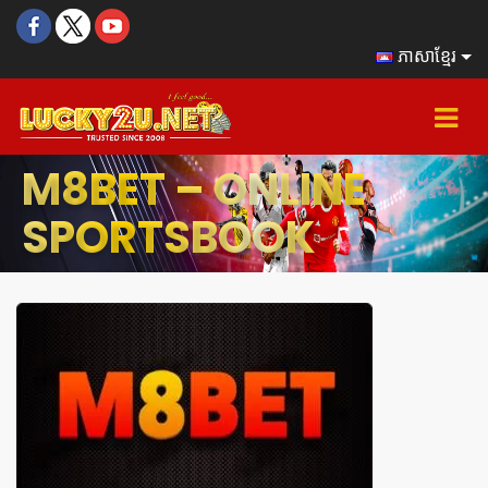
ភាសាខ្មែរ
Mai
Navi
M8BET – ONLINE
SPORTSBOOK