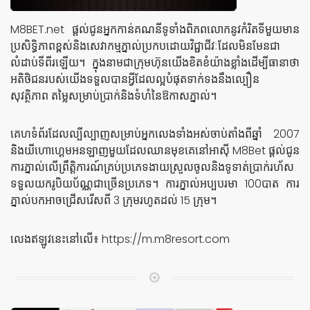
M8BET.net ផ្តល់ជូនអ្នកកាន់គណនីទូទាំងពិភពលោកនូវកំរិតទីមួយមាន
ប្រសិទ្ធិភាពខ្ពស់និងសេវាកម្មភ្នាល់ប្រកបដោយវិជ្ជាជីវៈដែលមិនមែនជា
លំដាប់ទីពីរឡើយ។ ក្នុងនាមជាក្រុមហ៊ុនយើងខិតខំយ៉ាងខ្លាំងដើម្បីធានាថា
អតិថិជនរបស់យើងទទួលបានអ្វីដែលល្អបំផុតទាក់ទងនឹងល្បឿន
សុវត្ថិភាព តម្លៃសម្រាប់ប្រាក់និងទំហំនៃឱកាសភ្នាល់។
គេហទំព័រដែលល្បីល្បាញសម្រាប់អ្នកលេងទាំងអស់ចាប់តាំងពីឆ្នាំ 2007
និងយីហោហ្គេមអនឡាញមួយដែលឈានមុខគេនៅអាស៊ី M8Bet ផ្តល់ជូន
ការភ្នាល់លើព្រឹត្តិការណ៍គ្រប់ប្រភេទងាយស្រួលចូលនិងទូទាត់ប្រាក់រហ័ស
ទទួលយករូបិយប័ណ្ណជាច្រើនប្រភេទ។ ការភ្នាល់អប្បបរមា 100បាត ការ
ភ្នាល់បកអាចជ្រើសរើសពី 3 ក្រុមរហូតដល់ 15 ក្រុម។
លេងឥឡូវនេះនៅលើ៖
https://m.m8resort.com