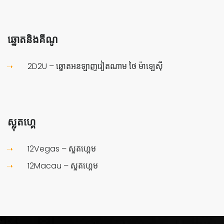
ឆ្នោតនិងគីណូ
2D2U – ឆ្នោតអនឡាញវៀតណាម ថៃ ម៉ាឡេស៊ី
ស្លុត​ហ្គេ
12Vegas – ស្លតហ្គេម
12Macau – ស្លតហ្គេម