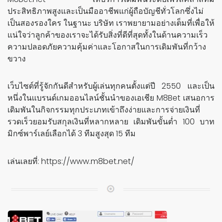
ประสิทธิภาพสูงและเป็นมืออาชีพแก่ผู้ถือบัญชีทั่วโลกซึ่งไม่
เป็นสองรองใคร ในฐานะ บริษัท เราพยายามอย่างเต็มที่เพื่อให้
แน่ใจว่าลูกค้าของเราจะได้รับสิ่งที่ดีที่สุดทั้งในด้านความเร็ว
ความปลอดภัยความคุ้มค่าและโอกาสในการเดิมพันที่กว้าง
ขวาง
เว็บไซต์ที่รู้จักกันดีสำหรับผู้เล่นทุกคนตั้งแต่ปี 2550 และเป็น
หนึ่งในแบรนด์เกมออนไลน์ชั้นนำของเอเชีย M8Bet เสนอการ
เดิมพันในกิจกรรมทุกประเภทเข้าถึงง่ายและการจ่ายเงินที่
รวดเร็วยอมรับสกุลเงินที่หลากหลาย เดิมพันขั้นต่ำ 100 บาท
มิกซ์พาร์เลย์เลือกได้ 3 ทีมสูงสุด 15 ทีม
เล่นเลยที่:
https://www.m8bet.net/