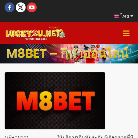
ไทย
Mai
Navi
M8BET – กีฬาออนไลน์
M8Bet.net ให้บริการเดิมพันระดับเฟิร์สคลาสที่มี