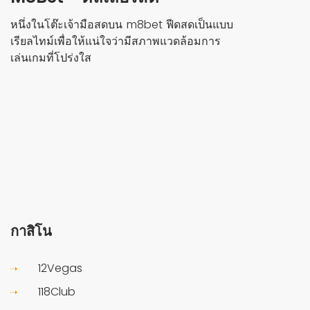
หนึ่งในโต๊ะเจ้ามือสดบน m8bet ฟีดสดเป็นแบบ
เรียลไทม์เพื่อให้แน่ใจว่ามีสภาพแวดล้อมการ
เล่นเกมที่โปร่งใส
กาสิโน
12Vegas
118Club