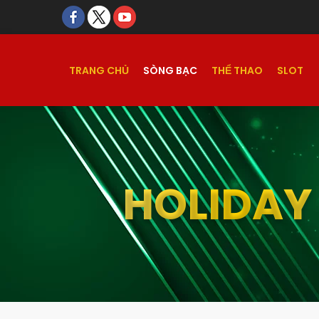
TRANG CHỦ
SÒNG BẠC
THỂ THAO
SLOT
HOLIDAY