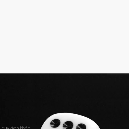
u quy định khác