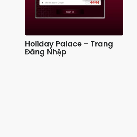
Holiday Palace – Trang
Đăng Nhập