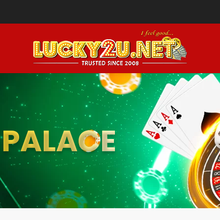
 PALACE