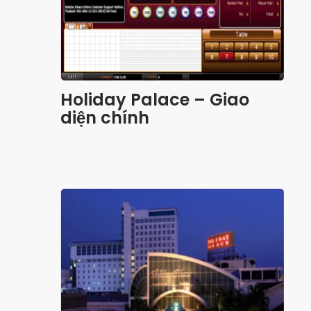
Holiday Palace – Giao
diện chính