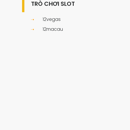
TRÒ CHƠI SLOT
12vegas
12macau