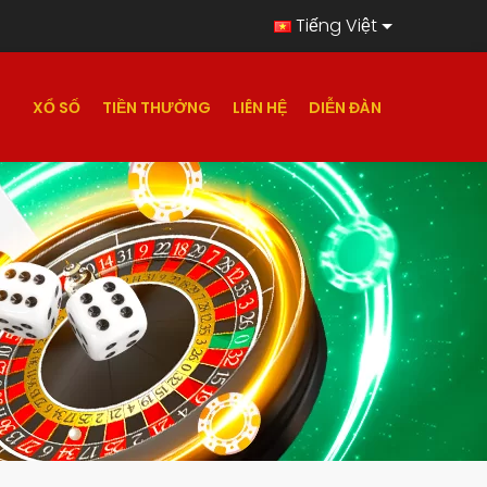
Tiếng Việt
XỔ SỐ
TIỀN THƯỞNG
LIÊN HỆ
DIỄN ĐÀN