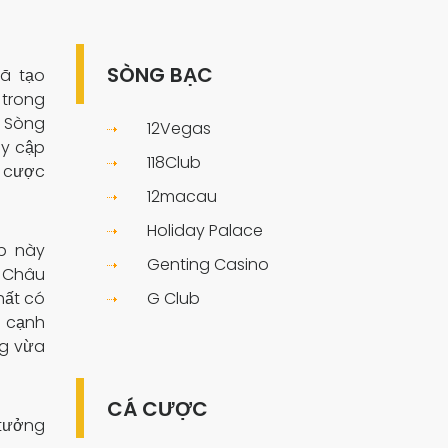
SÒNG BẠC
ã tạo
trong
. Sòng
12Vegas
uy cập
118Club
á cược
12macau
Holiday Palace
b này
Genting Casino
à Châu
hất có
G Club
a cạnh
ng vừa
CÁ CƯỢC
 tưởng