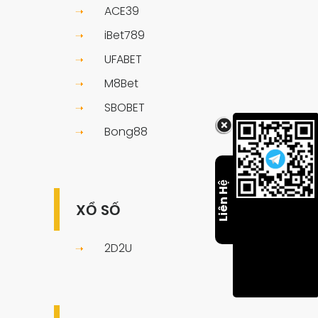
ACE39
iBet789
UFABET
M8Bet
SBOBET
Bong88
Liên Hệ
XỔ SỐ
2D2U