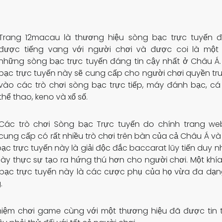
Trang 12macau là thương hiệu sòng bạc trực tuyến đ
được tiếng vang với người chơi và được coi là một 
những sòng bạc trực tuyến đáng tin cậy nhất ở Châu Á
bạc trực tuyến này sẽ cung cấp cho người chơi quyền tr
vào các trò chơi sòng bạc trực tiếp, máy đánh bạc, c
thể thao, keno và xổ số.
Các trò chơi Sòng bạc Trực tuyến do chính trang we
cung cấp có rất nhiều trò chơi trên bàn của cả Châu Á v
ạc trực tuyến này là giải độc đắc baccarat lũy tiến duy n
này thực sự tạo ra hứng thú hơn cho người chơi. Một khí
g bạc trực tuyến này là các cược phụ của họ vừa đa dạ
.
hiệm chơi game cùng với một thương hiệu đã được tin