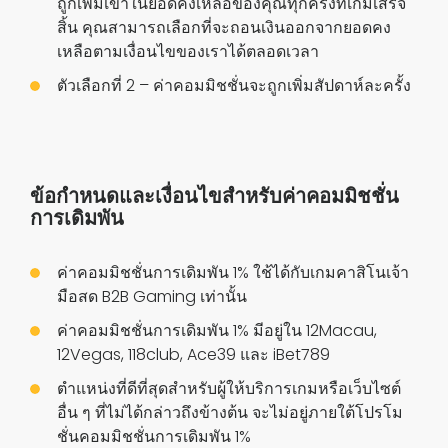
ถูกเพิ่มเข้าในยอดคงเหลือของคุณทุกครั้งที่เกมเสร็จ
สิ้น คุณสามารถเลือกที่จะถอนเงินออกจากยอดคง
เหลือตามเงื่อนไขของเราได้ตลอดเวลา
ตัวเลือกที่ 2 – ค่าคอมมิชชั่นจะถูกเพิ่มสัปดาห์ละครั้ง
ข้อกำหนดและเงื่อนไขสำหรับค่าคอมมิชชั่น
การเดิมพัน
ค่าคอมมิชชั่นการเดิมพัน 1% ใช้ได้กับเกมคาสิโนเจ้า
มือสด B2B Gaming เท่านั้น
ค่าคอมมิชชั่นการเดิมพัน 1% มีอยู่ใน 12Macau,
12Vegas, 118club, Ace39 และ iBet789
ตำแหน่งที่ดีที่สุดสำหรับผู้ให้บริการเกมหรือเว็บไซต์
อื่น ๆ ที่ไม่ได้กล่าวถึงข้างต้น จะไม่อยู่ภายใต้โปรโม
ชั่นคอมมิชชั่นการเดิมพัน 1%