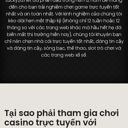
Lucky2u.net đã phấn đấu trong hơn 12 năm để mang
đến cho bạn trải nghiệm chơi game trực tuyến tốt
nhất và an toàn nhất. Với kinh nghiệm của chúng tôi
kéo dài hơn một thập kỷ (không chỉ 12 tuần hoặc 12
tháng so với các trang web khác mà hầu hết họ đã
biến mất thị trường hiện nay), chúng tôi khuyên bạn
chỉ nên chọn nhà cái trực tuyến tốt nhất, đáng tin cậy
và đáng tin cậy, sòng bạc, thể thao, slot trò chơi và
các trang web xổ số.
Tại sao phải tham gia chơi
casino trực tuyến với