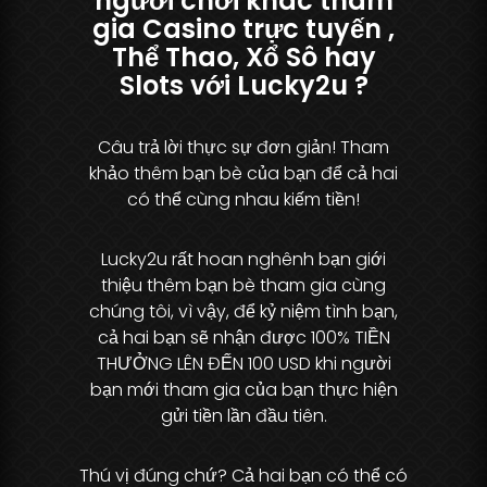
người chơi khác tham
gia Casino trực tuyến ,
Thể Thao, Xổ Sô hay
Slots với Lucky2u ?
Câu trả lời thực sự đơn giản! Tham
khảo thêm bạn bè của bạn để cả hai
có thể cùng nhau kiếm tiền!
Lucky2u rất hoan nghênh bạn giới
thiệu thêm bạn bè tham gia cùng
chúng tôi, vì vậy, để kỷ niệm tình bạn,
cả hai bạn sẽ nhận được 100% TIỀN
THƯỞNG LÊN ĐẾN 100 USD khi người
bạn mới tham gia của bạn thực hiện
gửi tiền lần đầu tiên.
Thú vị đúng chứ? Cả hai bạn có thể có