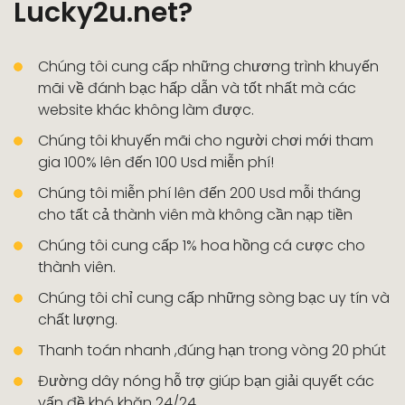
Lucky2u.net?
Chúng tôi cung cấp những chương trình khuyến
mãi về đánh bạc hấp dẫn và tốt nhất mà các
website khác không làm được.
Chúng tôi khuyến mãi cho người chơi mới tham
gia 100% lên đến 100 Usd miễn phí!
Chúng tôi miễn phí lên đến 200 Usd mỗi tháng
cho tất cả thành viên mà không cần nạp tiền
Chúng tôi cung cấp 1% hoa hồng cá cược cho
thành viên.
Chúng tôi chỉ cung cấp những sòng bạc uy tín và
chất lượng.
Thanh toán nhanh ,đúng hạn trong vòng 20 phút
Đường dây nóng hỗ trợ giúp bạn giải quyết các
vấn đề khó khăn 24/24