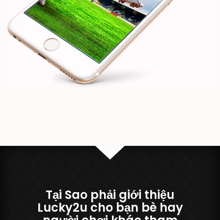
Tại Sao phải giới thiệu
Lucky2u cho bạn bè hay