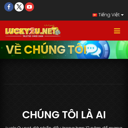
Tiếng Việt
Mai
Navi
VỀ CHÚNG TÔI
CHÚNG TÔI LÀ AI