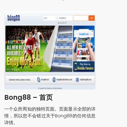
Bong88 – 首页
一个众所周知的独特页面。页面显示全部的详
情，所以您不会错过关于Bong88的任何信息
详情。