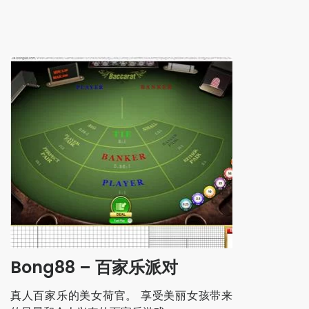
Bong88 – 百家乐派对
真人百家乐的美女荷官。 享受美丽女孩带来