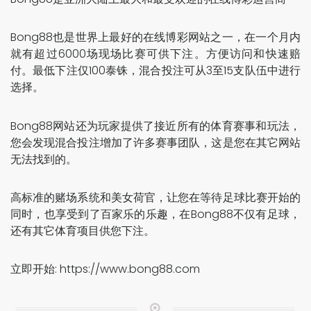
Bong88也是世界上最好的在线博彩网站之一，在一个月内
就有超过6000场现场比赛可供下注。方便访问和快速赔
付。最低下注仅100泰铢，混合投注可从3至15支队伍中进行
选择。
Bong88网站还为玩家提供了接近所有的体育赛事和玩法，
您会发现混合投注增加了许多赛事团队，这是您在其它网站
无法找到的。
高标准的赌场系统和美女荷官，让您在等待足球比赛开始的
同时，也享受到了百家乐的乐趣，在Bong88不仅有足球，
还有其它体育项目供您下注。
立即开始:
https://www.bong88.com