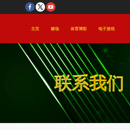
主页
赌场
体育博彩
电子游戏
联系我们