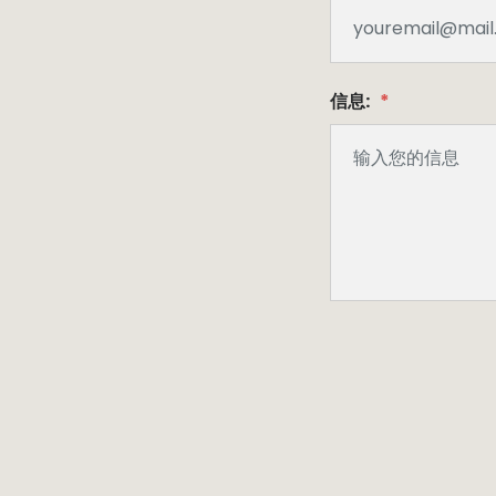
信息:
*