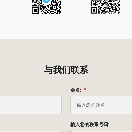
与我们联系
全名:
*
输入您的联系号码: