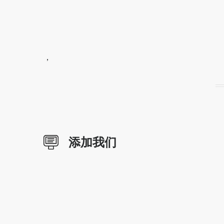
，
添加我们