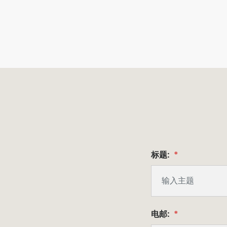
标题:
*
电邮:
*