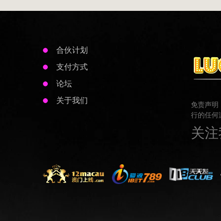
合伙计划
支付方式
论坛
关于我们
免责声明
行的任何
关注